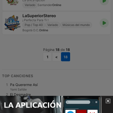
La unica opción
Variado
Santander
Online
LaSuperiorStereo
¡ Perfecta Para Ti !
Pop / Top 40
Variado
Músicas del mundo
Bogotá D.C.
Online
Página
18
de
18
1
<
18
TOP CANCIONES
1
Pa Quererme Así
Yami Safdie
2
El Desmadre
Yeison Jimenez
3
Ahora Me Toca a Mi
Fernando Burbano