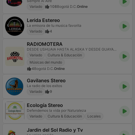
siempre Al Aire
Variado
108
Bogotá D.C.
Online
Lerida Estereo
La emisora de tu musica favorita
Variado
4
RADIOMOTERA
DESDE USHUAIA HASTA ALASKA Y DESDE GUAYAQUIL HASTA KAMCHATKA, RADIOMOTERA, RODANDO CONTIGO
Variado
Cultura & Educación
Músicas del mundo
4
Bogotá D.C.
Online
Gavilanes Stereo
La radio de los exitos
Variado
9
Ecología Stereo
Defendemos la vida por Naturaleza
Variado
Cultura & Educación
Locales
Jardin del Sol Radio y Tv