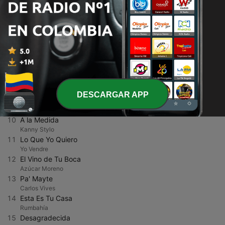
4
Hermana Mía
Olga Valkiria
5
TODO MI AMOR ERES TU
Mitchell Pascal
6
Bonita
Sussie 4
7
En la Cantina
Caballos Del Norte
8
Sin Candados
Alejandro Rivera
DESCARGAR APP
9
App Promo
fatbunny
10
A la Medida
Kanny Stylo
11
Lo Que Yo Quiero
Yo Vendre
12
El Vino de Tu Boca
Azúcar Moreno
13
Pa' Mayte
Carlos Vives
14
Esta Es Tu Casa
Rumbahía
15
Desagradecida