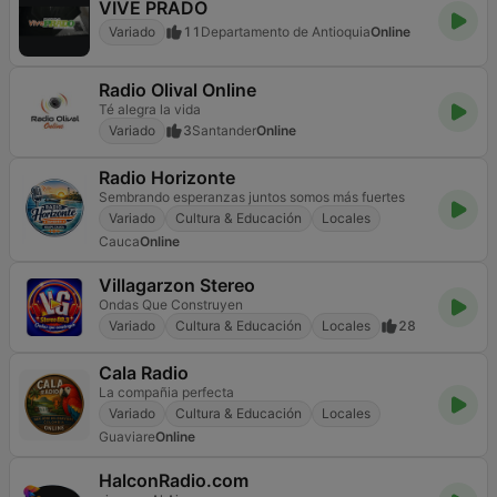
VIVE PRADO
Variado
11
Departamento de Antioquia
Online
Radio Olival Online
Té alegra la vida
Variado
3
Santander
Online
Radio Horizonte
Sembrando esperanzas juntos somos más fuertes
Variado
Cultura & Educación
Locales
Cauca
Online
Villagarzon Stereo
Ondas Que Construyen
Variado
Cultura & Educación
Locales
28
Cala Radio
La compañia perfecta
Variado
Cultura & Educación
Locales
Guaviare
Online
HalconRadio.com