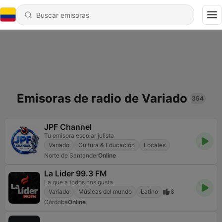
Emisoras de radio de Variado
354
JPF Channel
Tu emisora escolar julista
Variado
Cultura & Educación
Locales
Norte de Santander
Online
La Lider 99.3 FM
La que a todos nos gusta
Variado
Músicas del mundo
Latino
8
Córdoba
Online