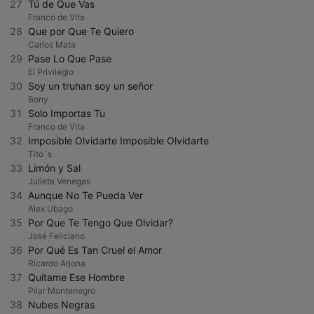
27
Tú de Que Vas
Franco de Vita
28
Que por Que Te Quiero
Carlos Mata
29
Pase Lo Que Pase
El Privilegio
30
Soy un truhan soy un señor
Bony
31
Solo Importas Tu
Franco de Vita
32
Imposible Olvidarte Imposible Olvidarte
Tito´s
33
Limón y Sal
Julieta Venegas
34
Aunque No Te Pueda Ver
Alex Ubago
35
Por Que Te Tengo Que Olvidar?
José Feliciano
36
Por Qué Es Tan Cruel el Amor
Ricardo Arjona
37
Quítame Ese Hombre
Pilar Montenegro
38
Nubes Negras