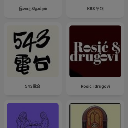
இசைத் தென்றல்
KBS 무대
543電台
Rosić i drugovi