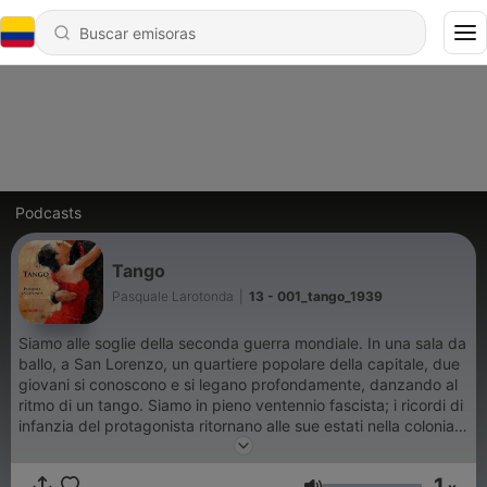
Podcasts
Tango
Pasquale Larotonda
|
13 - 001_tango_1939
Siamo alle soglie della seconda guerra mondiale. In una sala da
ballo, a San Lorenzo, un quartiere popolare della capitale, due
giovani si conoscono e si legano profondamente, danzando al
ritmo di un tango. Siamo in pieno ventennio fascista; i ricordi di
infanzia del protagonista ritornano alle sue estati nella colonia
romagnola per i figli degli italiani all'estero, trascorse sulle rive
di Cattolica, e all'interno di imponenti costruzioni futuriste, dove
1