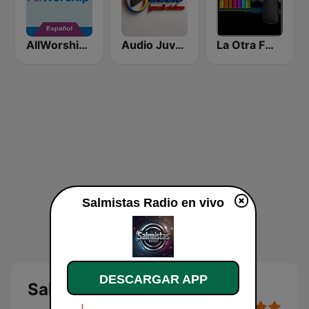
AllWorship en Espanol
Audio Juvenil Cristiano
La Otra FM España
Salmistas Radio en vivo
DESCARGAR APP
Salmistas Radio en vivo