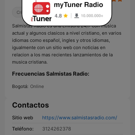
Cristiana
Gospel
Latino
Salmistas Radio es una Emisora 24/7 con musica
actual y algunos clasicos a nivel cristiano, en varios
idiomas como español, ingles y otros idiomas,
igualmente con un sitio web con noticias en
relacion a los mas recientes lanzamientos de la
musica cristiana.
Frecuencias Salmistas Radio:
Bogotá:
Online
Contactos
Sitio web
https://www.salmistasradio.com/
Teléfono:
3124262378