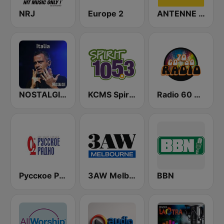
NRJ
Europe 2
ANTENNE BAYERN Coffee Music
NOSTALGIE ITALIA
KCMS Spirit 105.3 FM
Radio 60 70 80
Русское Радио
3AW Melbourne
BBN