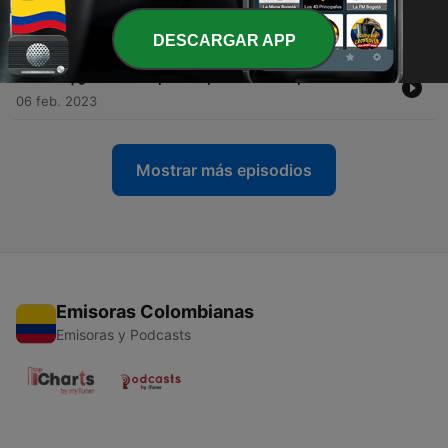
-
46
40 | Tolera la incertidumbre
13 feb. 2023
DESCARGAR APP
-
45
39 | ¿Cuándo la preocupación es un problema?
06 feb. 2023
Mostrar más episodios
Emisoras Colombianas
Emisoras y Podcasts