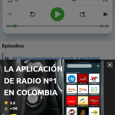
x
Volumen
00:00
00:00
Episodios
-
49
43 | Cómo comunicarte sin discutir: la asertividad
en las relaciones
18 feb. 2025
-
48
42 | ¿Por qué elegiste a tu pareja? claves para
mejorar tu relación
11 feb. 2025
-
47
41 | ¿Quedarse o Irse? Lo que Salva (o Destruye)
Tu Relación
04 feb. 2025