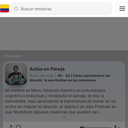
Podcasts
Actúa en Pareja
Manu Valverde
|
49 - 43 | Cómo comunicarte sin
discutir: la asertividad en las relaciones
Mi nombre es Manu Valverde maestro en psicoterapia
cognitivo conductual y terapeuta en pareja, te doy la
bienvenida. Aquí aprenderás la importancia de tomar un rol
activo en mejorar la relación, el objetivo de este Podcast es
que flexibilices algunas creencias que pueden ser
problemáticas referente a la vida en pareja y desarrolles
habilidades para relacionarte mejor.
1