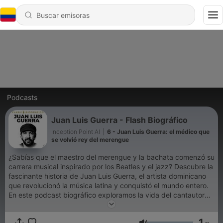
Podcasts
Juan Luis Guerra - Flash Biográfico
Inception Point AI
|
6 - Juan Luis Guerra: el médico que
se volvió rey del merengue
¿Sabías que el maestro del merengue y la bachata comenzó su
carrera musical inspirado por los Beatles y el jazz? Descubre la
fascinante historia de Juan Luis Guerra, el artista dominicano
que revolucionó la música latina y conquistó el mundo entero.
En este podcast biográfico exploramos la vida del cantautor
que transformó ritmos tradicionales caribeños en fenómenos
globales. Desde sus inicios en Santo Domingo hasta
1