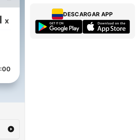
DESCARGAR APP
1
x
:00