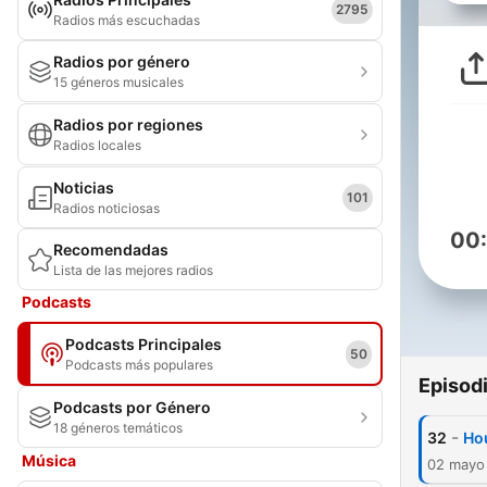
2795
Radios más escuchadas
Radios por género
15 géneros musicales
Radios por regiones
Radios locales
Noticias
101
Radios noticiosas
00
Recomendadas
Lista de las mejores radios
Podcasts
Podcasts Principales
50
Podcasts más populares
Episod
Podcasts por Género
18 géneros temáticos
-
32
Ho
Música
02 mayo