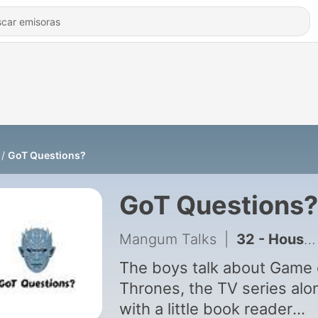
GoT Questions?
GoT Questions?
Mangum Talks
|
32 - House of the Dragon Update! May 2021
The boys talk about Game 
Thrones, the TV series alo
with a little book reader