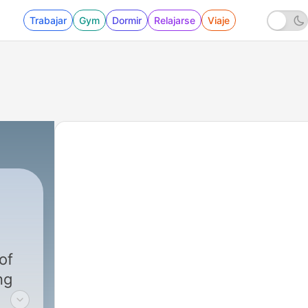
Trabajar
Gym
Dormir
Relajarse
Viaje
of
ng