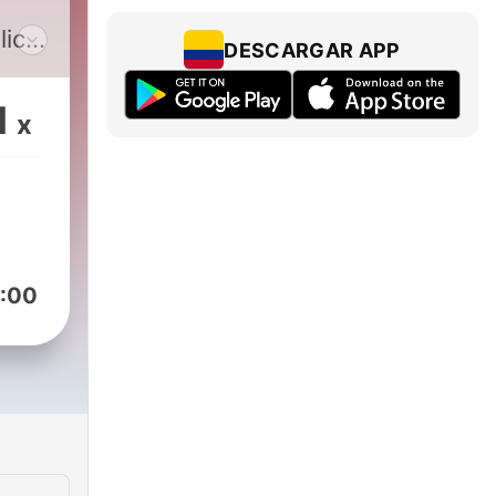
lica)
DESCARGAR APP
ida
1
x
spos
ica
n
:00
s
n su
e
 caso
s