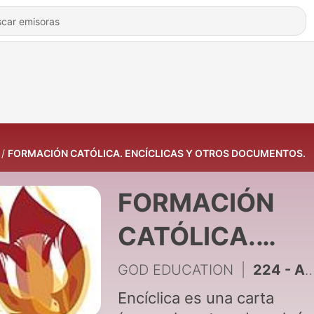
FORMACIÓN CATÓLICA. ENCÍCLICAS Y OTROS DOCUMENTOS.
FORMACIÓN
CATÓLICA.
ENCÍCLICAS Y
GOD EDUCATION
|
224 - Apocalipsis - Introducción, estructura y visión de conjunto
OTROS
Encíclica es una carta