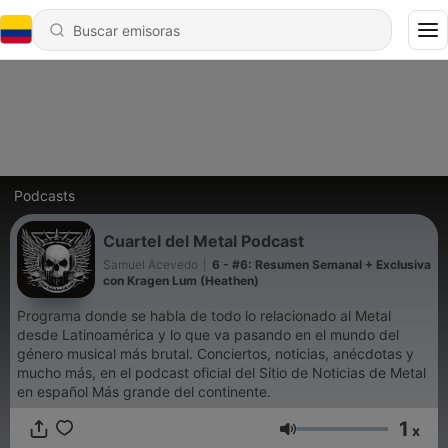
Podcasts
Cuartel del Metal Podcast
Samuel Acevedo
|
6 - #6: Resumen Semanal + Exclusiva
con Kragen Lum (Heathen)
Programa donde se habla de todo lo relacionado al Metal
desde Latinoamérica y lo que va pasando en el mundo del
género musical más brutal. Conciertos, noticias, anécdotas y
mucho más, en el podcast oficial del Sitio de Noticias de Metal
en español Más grande del continente.
1
x
Volumen