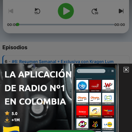
00:00
00:00
Episodios
-
6
#6: Resumen Semanal + Exclusiva con Kragen Lum
(Heathen)
18 jul. 2020
-
5
#5: Exclusiva con Blaze Bayley (ex Iron Maiden)
17 jun. 2020
-
4
#4: Exclusiva con Diva Satánica (Nervosa)
11 jun. 2020
-
3
#3: Especial ''In Rock'', No Todos Los Días Cumples
50 Años