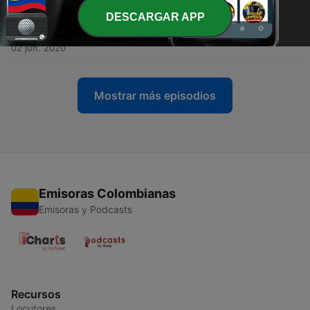
04 jun. 2020
DESCARGAR APP
-
2
#2:''Porque todos amamos el Master of Puppets''
02 jun. 2020
Mostrar más episodios
Emisoras Colombianas
Emisoras y Podcasts
Recursos
Locutores